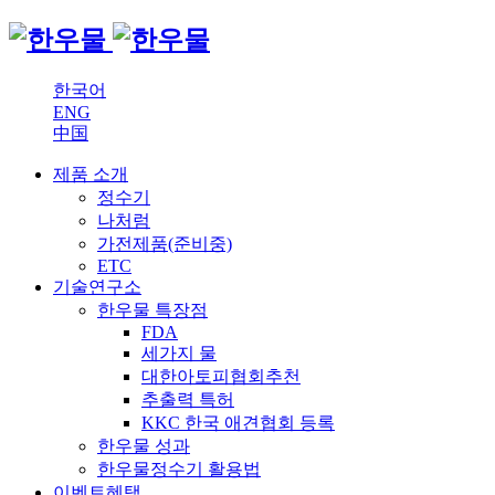
한국어
ENG
中国
제품 소개
정수기
나처럼
가전제품(준비중)
ETC
기술연구소
한우물 특장점
FDA
세가지 물
대한아토피협회추천
추출력 특허
KKC 한국 애견협회 등록
한우물 성과
한우물정수기 활용법
이벤트
혜택