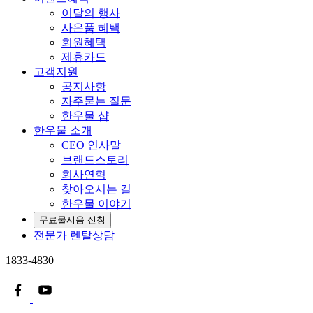
이달의 행사
사은품 혜택
회원혜택
제휴카드
고객지원
공지사항
자주묻는 질문
한우물 샵
한우물 소개
CEO 인사말
브랜드스토리
회사연혁
찾아오시는 길
한우물 이야기
무료물시음 신청
전문가 렌탈상담
1833-4830