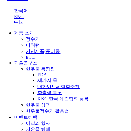
한국어
ENG
中国
제품 소개
정수기
나처럼
가전제품(준비중)
ETC
기술연구소
한우물 특장점
FDA
세가지 물
대한아토피협회추천
추출력 특허
KKC 한국 애견협회 등록
한우물 성과
한우물정수기 활용법
이벤트
혜택
이달의 행사
사은품 혜택